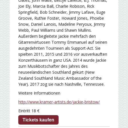
Oates, John Waite, Bettye Lavette, B.J. Thomas,
Joe Ely, Marcia Ball, Charlie Robison, Rick
Springfield, Bob Schneider, Jimmy Lafave, Euge
Groove, Ruthie Foster, Howard Jones, Phoebe
Snow, Daniel Lanois, Madeline Peryoux, Jimmy
Webb, Paul Williams und Shawn Mullins.
Außerdem begleitete Jackie mehrfach den
Gitarrenvirtuosen Tommy Emmanuel auf seinen
ausgedehnten Tourneen als Support-Act. Sie
spielten 2011, 2015 und 2016 vor ausverkauften
Konzerthäusern in ganz USA. 2014 wurde Jackie
zum Musikbotschafter des Jahres des
neuseeländischen Southland gekürt (New
Zealand Southland Music Ambassador of the
Year). 2017 zog sie nach Nashville, Tennessee.
Weitere Informationen
http://www.kramer-artists.de/jackie-bristow/
Eintritt 18 €
Tickets kaufen